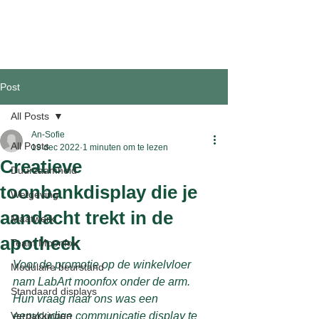
Post
All Posts
An-Sofie
All Posts
19 dec 2022
1 minuten om te lezen
Creatieve
Duurzaamheid
toonbankdisplay die je
Wetgeving
aandacht trekt in de
Maatwerk
apotheek
Team Moonfox
Voor de promotie op de winkelvloer 
Modulaire beurstand
nam LabArt moonfox onder de arm. 
Standaard displays
Hun vraag naar ons was een 
Verpakkingen
eenvoudige communicatie display te 