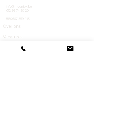
info@moonfox.be
+32 56 74 50 20
BE0667 559 443
Over ons
Vacatures
Over ons
Klantendienst
FAQ
Contact