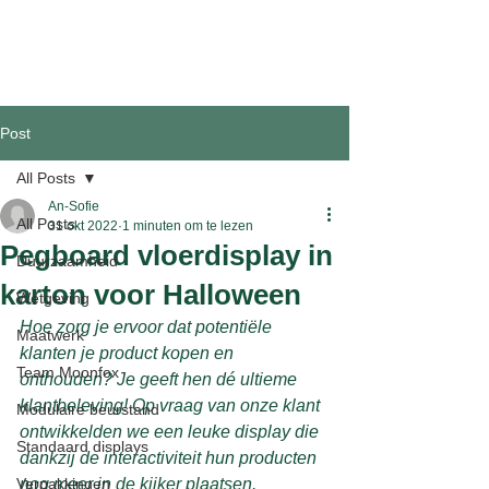
Post
All Posts
An-Sofie
All Posts
31 okt 2022
1 minuten om te lezen
Pegboard vloerdisplay in
Duurzaamheid
karton voor Halloween
Wetgeving
Hoe zorg je ervoor dat potentiële 
Maatwerk
klanten je product kopen en 
Team Moonfox
onthouden? Je geeft hen dé ultieme 
klantbeleving! Op vraag van onze klant 
Modulaire beurstand
ontwikkelden we een leuke display die 
Standaard displays
dankzij de interactiviteit hun producten 
Verpakkingen
nog meer in de kijker plaatsen.