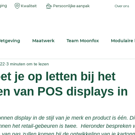
ging
Kwaliteit
Persoonlijke aanpak
Over ons
Inspiratie
Standaard
etgeving
Maatwerk
Team Moonfox
Modulaire
022
3 minuten om te lezen
kkingen
Product ontwerp
Productie-info
 je op letten bij het
n van POS displays in
nen display in de stijl van je merk en product is één. D
innen het retail-gebeuren is twee.  Hieronder bespreken 
 van pas zullen komen bij de ontwikkeling van je karto