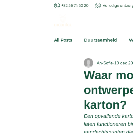
+32 56 74 50 20
Volledige ontzor
All Posts
Duurzaamheid
W
An-Sofie
19 dec 2
Standaard displays
Verpa
Waar moet
ontwerpe
karton?
Een opvallende karton
laten functioneren b
aandachtspunten die