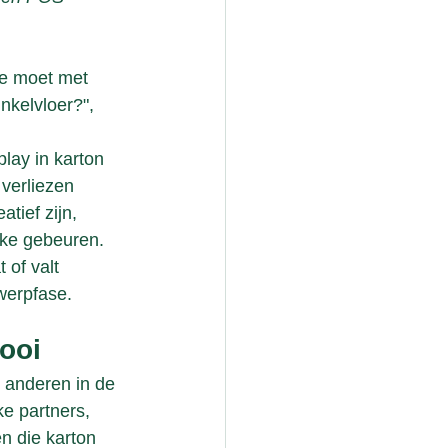
Je moet met 
nkelvloer?", 
lay in karton 
 verliezen 
tief zijn, 
ieke gebeuren. 
 of valt 
werpfase. 
ooi
 anderen in de 
e partners, 
n die karton 