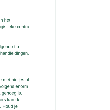
n het 
ogistieke centra 
gende tip: 
 handleidingen, 
 met nietjes of 
rvolgens enorm 
k genoeg is. 
ders kan de 
t. Houd je 