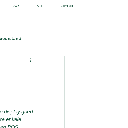
FAQ
Blog
Contact
Maatwerk
Verpakkingen
 beurstand
ie display goed 
we enkele 
nnen POS 