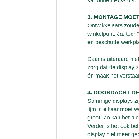
kartonnen POS displ
3. MONTAGE MOET
Ontwikkelaars zouden
winkelpunt. Ja, toch?
en beschutte werkpl
Daar is uiteraard ni
zorg dat de display 
én maak het verstaa
4. DOORDACHT D
Sommige displays zij
lijm in elkaar moet 
groot. Zo kan het nie
Verder is het ook be
display niet meer geb