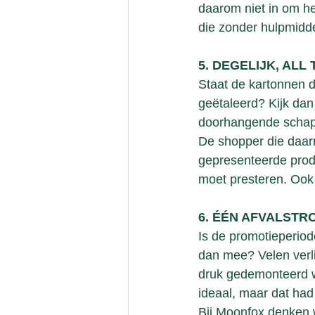
daarom niet in om het
die zonder hulpmidde
5. DEGELIJK, ALL
Staat de kartonnen 
geëtaleerd? Kijk dan 
doorhangende schapp
De shopper die daarm
gepresenteerde prod
moet presteren. Ook
6. ÉÉN AFVALSTR
Is de promotieperiod
dan mee? Velen verlie
druk gedemonteerd wo
ideaal, maar dat ha
Bij Moonfox denken w