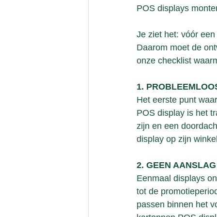
POS displays monter
Je ziet het: vóór een
Daarom moet de ontw
onze checklist waarm
1. PROBLEEMLOO
Het eerste punt waar
POS display is het t
zijn en een doordac
display op zijn winke
2. GEEN AANSLAG
Eenmaal displays o
tot de promotieperi
passen binnen het vo