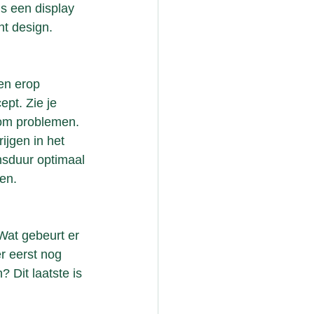
is een display 
ht design.
en erop 
ept. Zie je 
om problemen. 
jgen in het 
nsduur optimaal 
en.
Wat gebeurt er 
r eerst nog 
Dit laatste is 