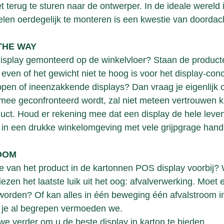
 terug te sturen naar de ontwerper. In de ideale wereld 
len oerdegelijk te monteren is een kwestie van doordac
 THE WAY
display gemonteerd op de winkelvloer? Staan de product
even of het gewicht niet te hoog is voor het display-conc
en of ineenzakkende displays? Dan vraag je eigenlijk 
ee geconfronteerd wordt, zal niet meteen vertrouwen kri
uct. Houd er rekening mee dat een display de hele leve
 in een drukke winkelomgeving met vele grijpgrage hand
OOM
e van het product in de kartonnen POS display voorbij? 
zen het laatste luik uit het oog: afvalverwerking. Moet e
rden? Of kan alles in één beweging één afvalstroom in? 
d je al begrepen vermoeden we.
e verder om u de beste display in karton te bieden