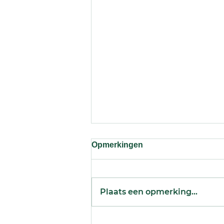
Opmerkingen
Plaats een opmerking...
Je bestelde 500 displays —