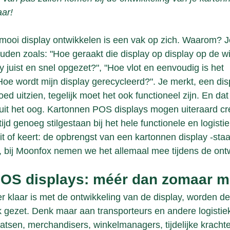
aar!
een mooi display ontwikkelen is een vak op zich. Waarom? 
uden zoals: "Hoe geraakt die display op display op de wi
 juist en snel opgezet?", "Hoe vlot en eenvoudig is het 
oe wordt mijn display gerecycleerd?". Je merkt, een disp
oed uitzien, tegelijk moet het ook functioneel zijn. En dat
t het oog. Kartonnen POS displays mogen uiteraard crea
tijd genoeg stilgestaan bij het hele functionele en logist
t of keert: de opbrengst van een kartonnen display -staat
 bij Moonfox nemen we het allemaal mee tijdens de ont
OS displays: méér dan zomaar m
 klaar is met de ontwikkeling van de display, worden de
 gezet. Denk maar aan transporteurs en andere logistiek
sen, merchandisers, winkelmanagers, tijdelijke krachte